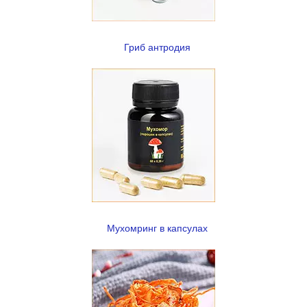
Гриб антродия
Мухомринг в капсулах