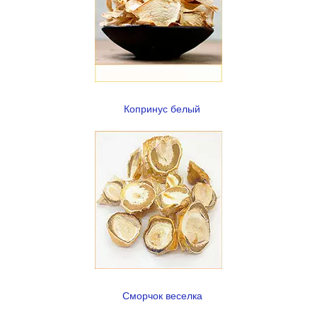
Копринус белый
Сморчок веселка