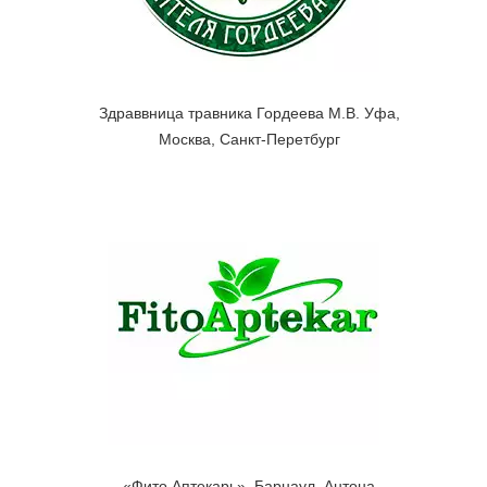
Здраввница травника Гордеева М.В. Уфа,
Москва, Санкт-Перетбург
«Фито Аптекарь». Барнаул, Антона