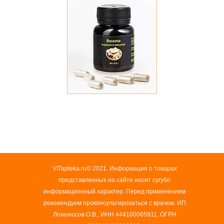
VITapteka.ru© 2021. Информация о товарах
представленных на сайте носит сугубо
информационный характер. Перед применением
рекомендуем проконсультироваться с врачом. ИП
Ломоносов О.В., ИНН 444100065911, ОГРН