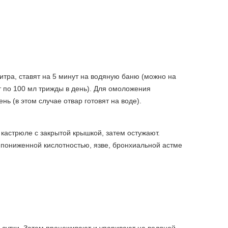
тра, ставят на 5 минут на водяную баню (можно на
т по 100 мл трижды в день). Для омоложения
ь (в этом случае отвар готовят на воде).
 кастрюле с закрытой крышкой, затем остужают.
с пониженной кислотностью, язве, бронхиальной астме
 сутки. Затем процеживают и упаривают на водяной