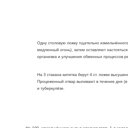
Одну столовую ложку тщательно измельчённого 
медленный огонь), затем оставляют настояться
организма и улучшения обменных процессов реко
На 3 стакана кипятка берут 4 ст. ложки высуше
Процеженный отвар выпивают в течение дня (в 
и туберкулёзе.
На 100 измельчённого сырья следует взять 1 л холо