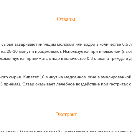
Отвары
сырья заваривают кипящим молоком или водой в количестве 0,5 ли
 на 25-30 минут и процеживают. Используется при пневмонии (пью
мендуется принимать отвар в количестве 0,3 стакана трижды в ден
нного сырья. Кипятят 10 минут на медленном огне в эмалированной
3 приёма). Отвар оказывает лечебное воздействие при гастритах 
Экстракт
дной воды. Мох заливают водой и оставляют в прохладном месте на