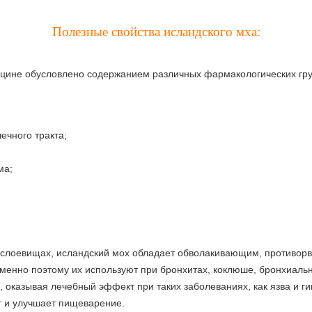
Полезные свойства исландского мха:
ицине обусловлено содержанием различных фармакологических гр
ечного тракта;
ма;
 слоевищах, исландский мох обладает обволакивающим, противор
менно поэтому их используют при бронхитах, коклюше, бронхиальн
оказывая лечебный эффект при таких заболеваниях, как язва и гип
т и улучшает пищеварение.