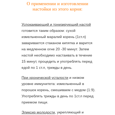
О применении и изготовлении
настойки из этого корня:
Успокаивающий и тонизирующий настой
готовится таким образом: сухой
измельченный маралий корень (1ст.л)
заваривается стаканом кипятка и варится
на медленном огне 20 -30 минут. Затем
настой необходимо настаивать в течение
15 минут, процедить и употреблять перед
едой по 1 ст.л, трижды в день.
При хронической усталости
и низком
уровне иммунитета: измельченный в
порошок корень, смешиваем с медом (1:9).
Употреблять трижды в день по 1ст.л перед
приемом пищи.
Эликсир молодости
, укрепляющий и