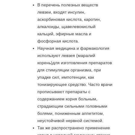
В перечень полезных веществ
левзеи, входят инсулин,
аскорбиновая кислота, каротин,
алкалоиды, щавелевокислый
кальций, эфирные масла и
фосфорная кислота.
Научная медицина и фармакология
используют левзея (маралий
корень)для изготовления препаратов
для стимуляции организма, при
упадке сил, импотенции, как
тонизирующее средство. Часто врачи
прописывают препараты с
содержанием корня больным,
страдающим сильными головными
болями, пониженным аппетитом,
неустойчивой нервной системой.
Так же распространено применение
корня в народной медицине: свежие