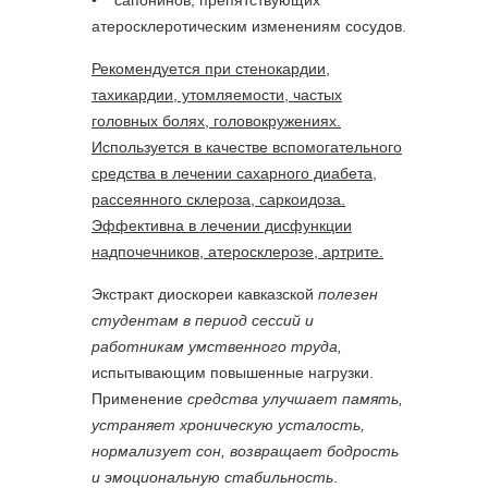
• сапонинов, препятствующих
атеросклеротическим изменениям сосудов.
Рекомендуется при стенокардии,
тахикардии, утомляемости, частых
головных болях, головокружениях.
Используется в качестве вспомогательного
средства в лечении сахарного диабета,
рассеянного склероза, саркоидоза.
Эффективна в лечении дисфункции
надпочечников, атеросклерозе, артрите.
Экстракт диоскореи кавказской
полезен
студентам в период сессий и
работникам умственного труда,
испытывающим повышенные нагрузки.
Применение
средства улучшает память,
устраняет хроническую усталость,
нормализует сон, возвращает бодрость
и эмоциональную стабильность
.