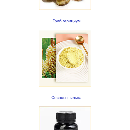
Гриб герициум
Сосноы пыльца