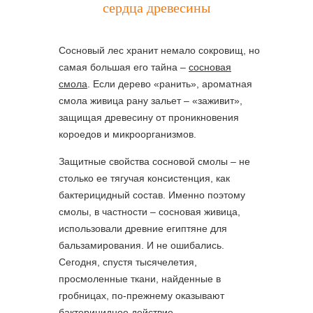
сердца древесины
Сосновый лес хранит немало сокровищ, но
самая большая его тайна –
сосновая
смола
. Если дерево «ранить», ароматная
смола живица рану зальет – «заживит»,
защищая древесину от проникновения
короедов и микроорганизмов.
Защитные свойства сосновой смолы – не
столько ее тягучая консистенция, как
бактерицидный состав. Именно поэтому
смолы, в частности – сосновая живица,
использовали древние египтяне для
бальзамирования. И не ошибались.
Сегодня, спустя тысячелетия,
просмоленные ткани, найденные в
гробницах, по-прежнему оказывают
бактерицидное действие.