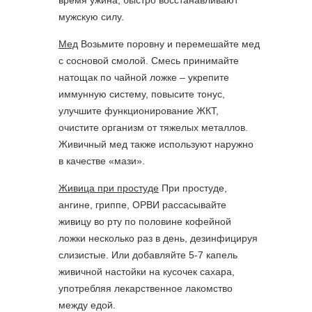
время ужина, быстро восстанавливают
мужскую силу.
Мед
Возьмите поровну и перемешайте мед
с сосновой смолой. Смесь принимайте
натощак по чайной ложке – укрепите
иммунную систему, повысите тонус,
улучшите функционирование ЖКТ,
очистите организм от тяжелых металлов.
Живичный мед также используют наружно
в качестве «мази».
Живица при простуде
При простуде,
ангине, гриппе, ОРВИ рассасывайте
живицу во рту по половине кофейной
ложки несколько раз в день, дезинфицируя
слизистые. Или добавляйте 5-7 капель
живичной настойки на кусочек сахара,
употребляя лекарственное лакомство
между едой.